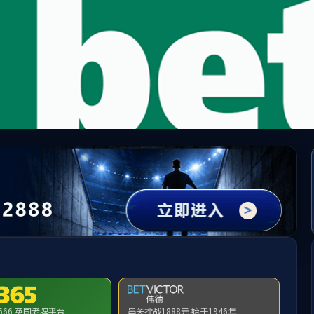
tway·必威(西汉姆联)官方网站-West Ham Uni
请输入验证码下载附件