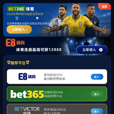
betway·必威(西汉姆联)官方网站-West Ham United
首页
公司概况
团队力量
旗下产业
首页
>
旗下产
专业介绍
本科生培
本科生培养方案
质量工程
教学成果奖