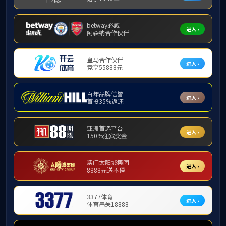
中外联合培养
学科竞赛
文件下载
版权所
地址：北京市石景