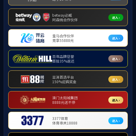
近日
电子学领域取
of Mag
（影响因
学院20
自旋