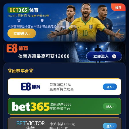
betway·必威(西汉姆联)官方网站-West Ham United
首页
公司概况
团队力量
科学研究
首页
>
科学研
科研动态
研究方向
项目课题
科研成果