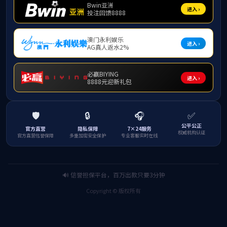
氧化钌（
然而，其
论文链接