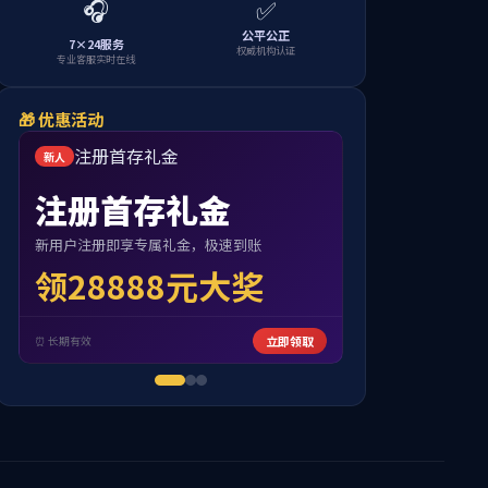
801
博远楼
010-88803275
803
博远楼
010-88803722
803
博远楼
010-88803103
807
博远楼
010-88803690
809
博远楼
010-88803272
811
275