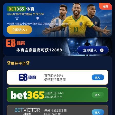
betway·必威(西汉姆联)官方网站-West Ham United
首页
公司概况
团队力量
人才招聘
首页
>
人才招
招生信息
延庆第五
招聘信息
数学与应
访企拓岗强
就业政策
首都师范
秋日暖“理