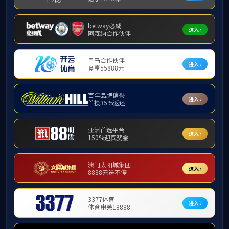
betwa
betwa
美国凯斯
betwa
公司举行
北京建筑大
法国南布
阿尔伯塔
版权所
地址：北京市石景