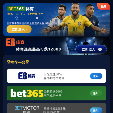
betway·必威(西汉姆联)官方网站-West Ham United
首页
公司概况
团队力量
研究生教育
首页
>
研究生
一级学科硕士点
数学一级
公司产品方案
统计学一
博士生导师
硕士生导师