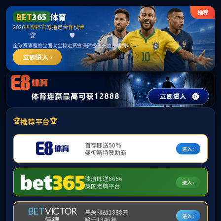
betway·必威(西汉姆联)官方网站-West Ham United
首页
公司概况
团队力量
人才招聘
首页
>
人才招
招生信息
中国人民
招聘信息
中国联通湖
大连银行
就业政策
青春华彩，
招聘信息11