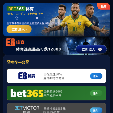
betway·必威(西汉姆联)官方网站-West Ham United
首页
公司概况
团队力量
研究生教育
首页
>
研究生
一级学科硕士点
研究生工
公司产品方案
研究生工
博士生导师
硕士生导师