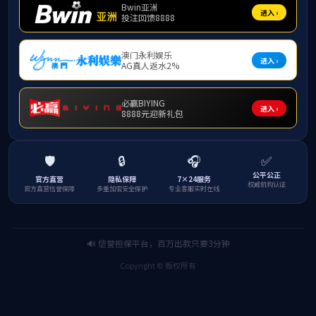
王大为对姜孔桥一行到访表示热烈欢迎，并介
工作情况，分享了国网北京电力科学研究院对高
统计、仿真计算等方面开展合作。
姜孔桥详细介绍了学校的校史校情、办学特色
传统，培养了一大批应用型优秀人才。双方在服
桥指出，今年恰逢学校建校80周年，诚挚邀请优
betway西汉姆联官网经理李冱岸介绍学
入交流。