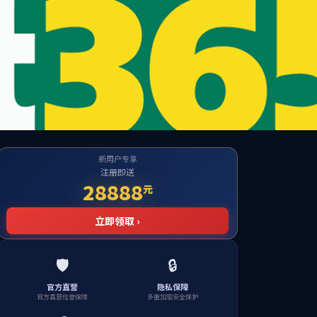
员工工作
党建工作
理苑风采
2019-03-13
2025-11-26
2025-11-26
2025-11-26
2025-11-26