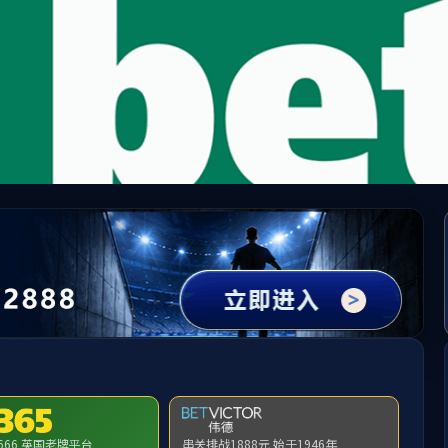
betway·必威(西汉姆联)官方网站-West Ham United
队力量
旗下产业
研究生教育
科学研究
人才招聘
页
>
理苑风采
躬耕不辍，精益求精-北方匠人邹杰涛教授
应用数学研究生党支部与北京工业大学基础数学研究生党支部联学共建
物理系教工党支部赴中国人民抗日战争纪念馆参观
统计研究生党支部观看爱国主义题材电影《志愿军》
统计学本科支部到国家植物园开展党日活动