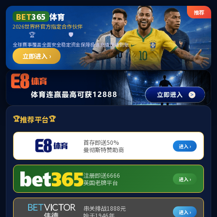
betway·必威(西汉姆联)官方网站-West Ham United
首页
公司概况
团队力量
理苑风采
首页
>
理苑风
教师风采
校级优秀共
betway西汉姆联官网怎么注册
校级优秀
校级优秀
支部风采
校级优秀党
党员风采
校级优秀共