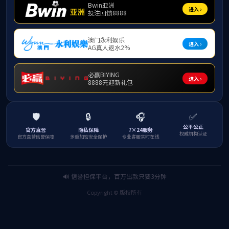
张波
◎ 统计
教授:
李红梅
王建稳
副教授:
徐嗣棪（
李二倩（
讲师:
刘晓洁
李文鸿
◎ 物理