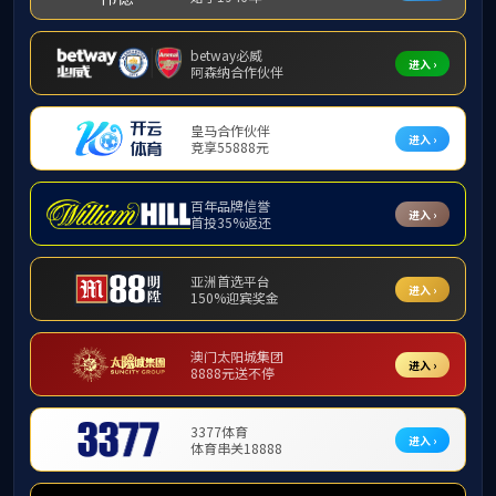
体育系
◎ 数学
教师简介
教授:
隋丽丽（
人才强院
李冱岸（
教师风采
梁成瑜（
特聘教授
副教授:
钱盛
王智慧
解加芳
赵菲（预
讲师:
赵雪婷