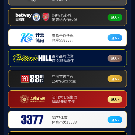
躬耕不辍，精益求精-北…
“全球前2％顶尖科学家…
betway西汉姆联官网十佳班导
师…
版权所