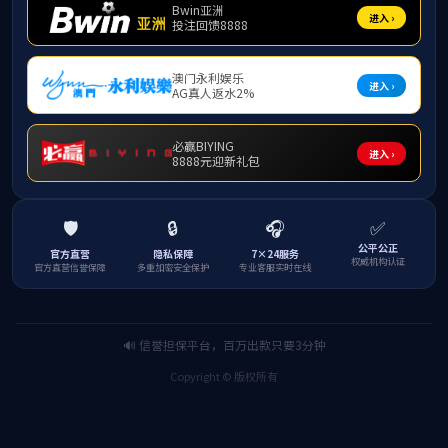
报告会前，学院班子和部分教师与梁敬赛进行
为母校人才培养贡献力量。