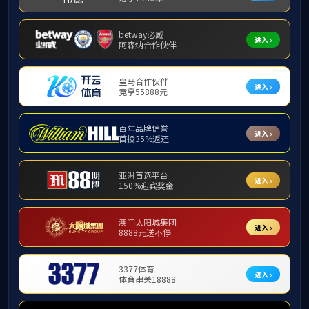
体育系承担全校公共体育教学、运动队竞训
程建设，深化教学改革，全面落实《高等学校体育工
体育系现有教职工20人，专任教师18名，其
体育系认真贯彻落实《全国普通高等学校体育
程全覆盖，三四年级专项技能自选择(棒垒球、三大球
级精品课——《棒球课程》，教师中获“betway
二等奖2项，三等奖4项，校级教改课题多项。
集团棒垒球、田径、男女篮球、男女足球、
项比赛，取得优异成绩。体育系现有棒球高水平运