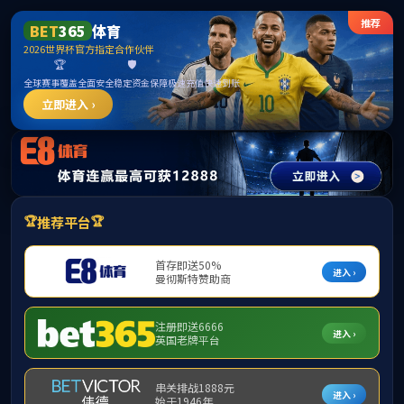
betway·必威(西汉姆联)官方网站-West Ham United
首页
公司概况
团队力量
首页
>
公司概况
>
系所中心
> 正文
体育系是betway西汉姆联官网下属的公共
联动，坚持“智体并举，强健体魄”的体育育人理