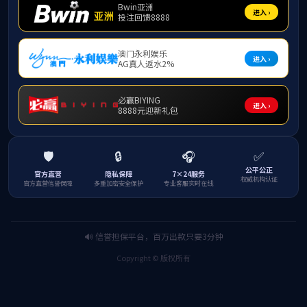
中获得1金1银1铜，男子团体第四名，男女团体
得男女团体总分冠军，实现了大满贯。每年的运
育、享受体育。2019年荣获北京市教委颁发的“
成市教委面上项目立项课题3项；完成校级教改项
第二十届、第二十一届首都高校体育科学论文报
体育系认真贯彻执行《国家员工体质健康标
育系积极承办首都高校棒垒球、乒乓球等赛事，
上一篇：基础科学实验中心
下一篇：数学系