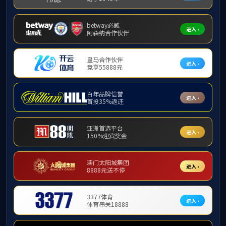
子、2013年度优秀教师。2008年以来指导员
上一篇：高心怡
下一篇：邹建成
版权所
地址：北京市石景