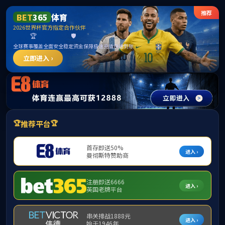
betway·必威(西汉姆联)官方网站-West Ham United
首页
公司概况
团队力量
首页
>
团队力量
>
教师简介
> 正文
吴宏锋，男，副教授，博士，毕业于北京大
研究方向：代数编码、数论、密码学。主持国