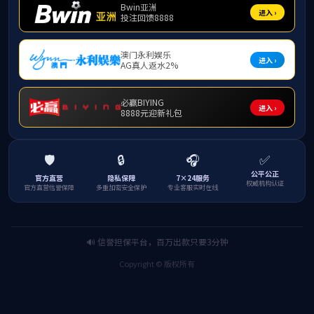
上一篇：【理院之星】热爱钢琴演奏的李柏杭
下一篇：【理院之星】“羽”中奋进的张祚烽