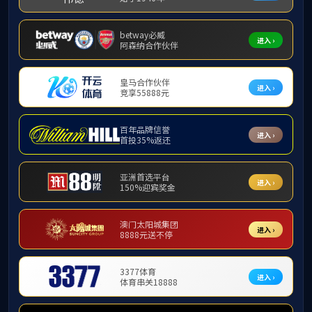
“一把二胡两根弦，寄身天地，声似江湖。一
他与二胡已走过十年的时光，他们从开始的“
式，触动他内心最柔软的部分，让他在旋律中沉
二胡，不仅仅是一种乐器，更是他情感的载
行！