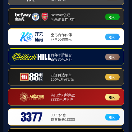
支部和数学教师党支部党员出席活动。活动由数