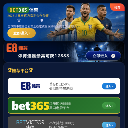
betway·必威(西汉姆联)官方网站-West Ham United
首页
公司概况
团队力量
首页
>
党建工作
>
党建动态
> 正文
红心联建传数韵，共研同行启新程——b
5月13日，betway西汉姆联官网应用数
题为“红心联建传数韵，共研同行启新程”的联学