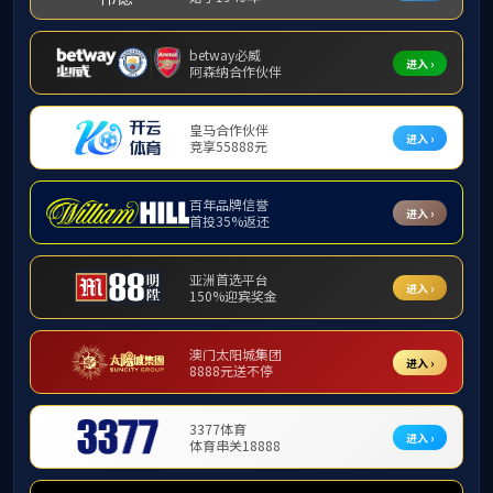
对象参加了会议。