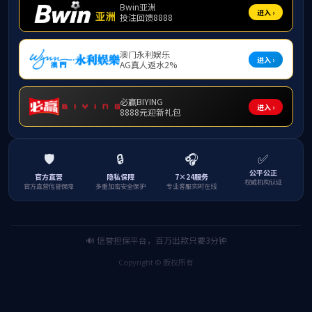
会上，公司党务秘书曹琪围绕发展党员工作
育、政治审查、预备党员的教育考察等关键阶段
与完整性，确保程序合规、材料齐全、填写准确
公司党委副书记贺映勇对各位同学即将加入
践行初心使命的全新起点。围绕入党后如何在日
牢专业根基。
他指出，betway西汉姆联官网
遵守课堂纪律，带动班级形成“比学赶超”的浓厚
谐氛围。
要求大家带头遵守宿舍管理规定，团结