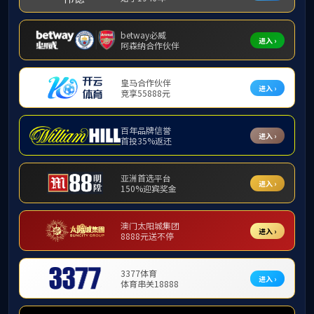
上一篇：统计学本科支部到国家植物园开展党日活动
下一篇：体育教工党支部开展助力员工体质测试党日活动