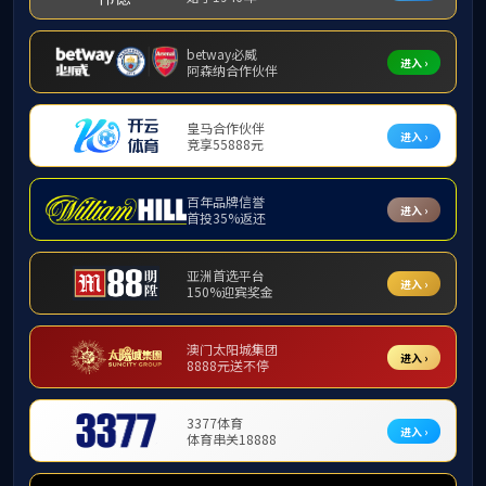
上一篇：应用数学研究生党支部与北京工业大学基础数学研究
下一篇：统计研究生党支部观看爱国主义题材电影《志愿军》