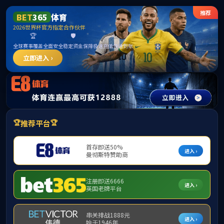
betway·必威(西汉姆联)官方网站-West Ham United
首页
公司概况
团队力量
首页
>
团队力量
>
在职教师
>
物理系
>
讲师
> 正文
李春磊，男，讲师，物理系教师，博士。
毕业于南京大学物理系。