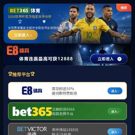
betway·必威(西汉姆联)官方网站-West Ham United
首页
公司概况
团队力量
首页
>
团队力量
>
在职教师
>
体育系
>
副教授
> 正文
顾震：男，副教授，系主任，中共党员，学
毕业学校：北京体育大学。