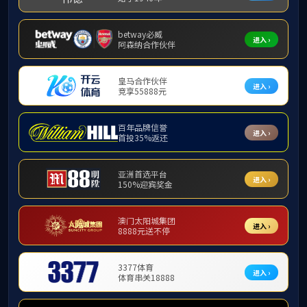
研究方向：高校体育教学与训练。
专项：足球。
科研与获奖情况：发表期刊多篇，曾获首都高
上一篇：罗洪涛
下一篇：郭玉洁
版权所
地址：北京市石景