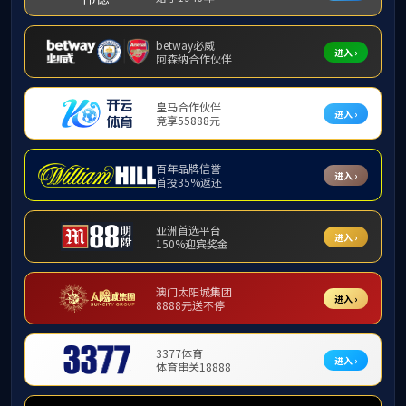
下一篇：韩继祥
版权所
地址：北京市石景