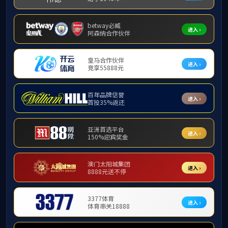
座谈会上，员工党员结合各自家乡的巨大变
世瞩目的伟大成就，表达了对党的衷心祝福和为