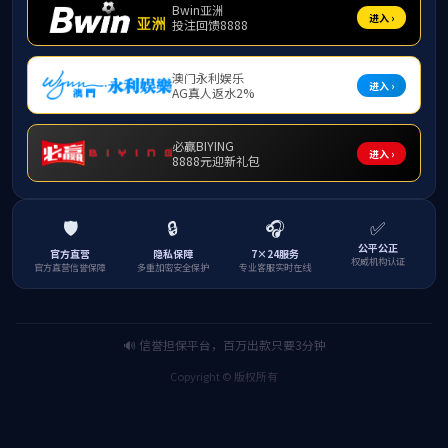
公司代表队在体育系张瑞老师的带领下克服
我；比赛中队员们精神饱满、信心十足，面对强
凭借出色的表现，收获了2金2银1铜的优异成绩