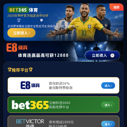
betway·必威(西汉姆联)官方网站-West Ham United
首页
公司概况
团队力量
理苑风采
首页
>
理苑风
教师风采
【理院之
betway西汉姆联官网怎么注册
【理院之
【理院之
支部风采
“奋进新
党员风采
再聚首 归