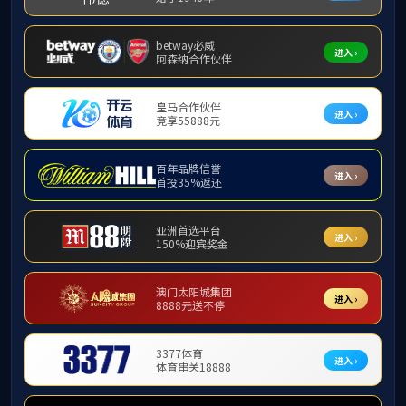
【理院榜
【理院榜
betwa
版权所
地址：北京市石景