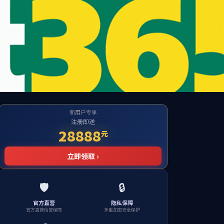
员工工作
党建工作
理苑风采
郑州大学获得硕士学位，2009年在北京工