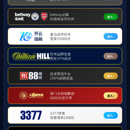
上一篇：数学本科员工党支部赴陶然亭开展主题党日活动
下一篇：数智赋能 校企共建——betway西汉姆联官网统计系