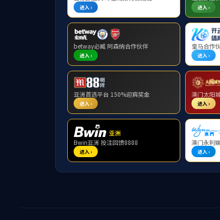
主持北京市教委科研计划1项，参与
数学建模竞赛奖项数十项。曾获得北京
竞赛先进个人等。
上一篇：徐夙
下一篇：张波
地址