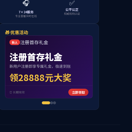
文7篇。指导员工获得全国老员工和研究生
建模优秀指导教师和全国研究生数学建模
275