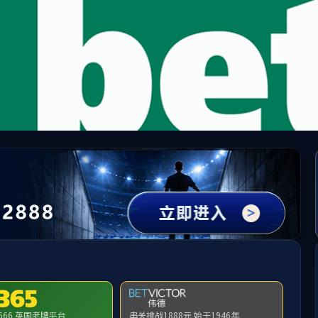
betway·必威(西汉姆联)官方网站-West Ham United
队力量
旗下产业
研究生教育
科学研究
人才招聘
郭磊磊
来源：网站管理员
发布时间：2026-01-06
教工党支部纪检委员、工会小组长。毕业于中国科学院数
号计算。