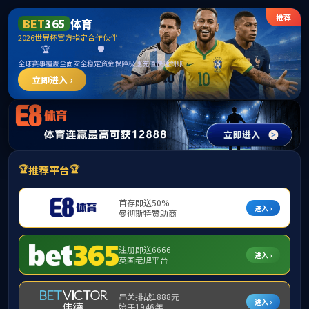
betway·必威(西汉姆联)官方网站-West Ham United
首页
公司概况
团队力量
团队力量
首页
>
团队力
在职教师
李红梅
办公室
崔玉杰
数学系
徐礼文
统计学系
陈云
物理系
王建稳