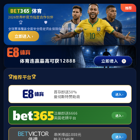
betway·必威(西汉姆联)官方网站-West Ham United
首页
公司概况
团队力量
动态信息
首页
>
通知公
公司新闻
betwa
通知公告
betwa
betwa
讲座报告